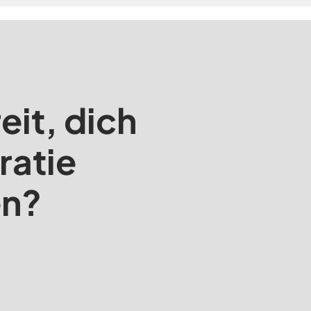
eit, dich
ratie
en?