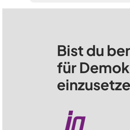
Bist du ber
für Demok
einzusetz